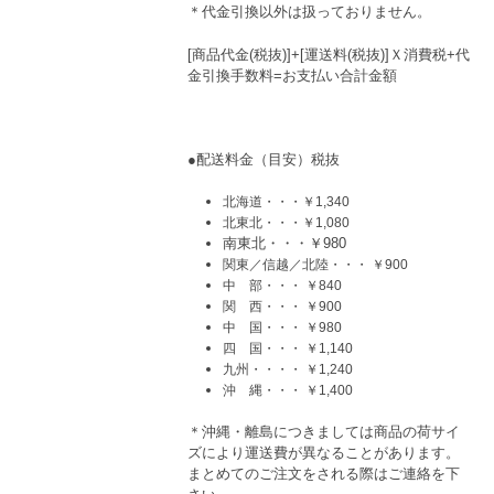
＊代金引換以外は扱っておりません。
[商品代金(税抜)]+[運送料(税抜)]Ｘ消費税+代
金引換手数料=お支払い合計金額
●配送料金（目安）税抜
北海道・・・￥1,340
北東北・・・￥1,080
南東北・・・￥980
関東／信越／北陸・・・ ￥900
中 部・・・ ￥840
関 西・・・ ￥900
中 国・・・ ￥980
四 国・・・ ￥1,140
九州・・・・ ￥1,240
沖 縄・・・ ￥1,400
＊沖縄・離島につきましては商品の荷サイ
ズにより運送費が異なることがあります。
まとめてのご注文をされる際はご連絡を下