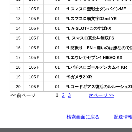
12
105Ｆ
01
*Lスマスロ聖戦士ダンバインMF
13
105Ｆ
01
*Lスマスロ頭文字D2nd YR
14
105Ｆ
01
*L A-SLOT+このすばFX
15
105Ｆ
01
*L スマスロ真北斗無双FS
16
105Ｆ
01
*L防振り FN～痛いのは嫌なので
17
105Ｆ
01
*Lエウレカセブン4 HIEVO KX
18
105Ｆ
01
*Lパチスロゴールデンカムイ KR
19
105Ｆ
01
*Sガメラ2 XR
20
105Ｆ
01
*Lコードギアス復活のルルーシュZ
<< 前ページ
1
2
3
次ページ >>
検索画面に戻る
配送情