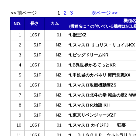
<< 前ページ
1
2
3
次ページ >>
機種
長さ
カム
NO.
(機種名に * の付いている機種はNCL
1
105Ｆ
01
*L獣王XZ
2
51F
NZ
*Lスマスロ リコリス・リコイルKX
3
51F
NZ
*LビッグドリームKR
4
105Ｆ
01
*LB異世界かるてっとKR
5
51F
NZ
*L甲鉄城のカバネリ 海門決戦XX
6
105Ｆ
01
*Lスマスロ攻殻機動隊ZS
7
51F
NZ
*Lスマスロ北斗の拳 転生の章2 MW
8
51F
NZ
*Lスマスロ化物語 KH
9
51F
NZ
*L東京リベンジャーズZF
10
105Ｆ
01
*Lスマスロ カイジFJ 狂宴
11
105Ｆ
01
*L ＤＩＳＣＵＰ ウルトラリミ