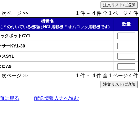
次ページ >>
1 件 ～ 4 件 全 1 ページ 4 件
機種名
数量
に * の付いている機種はNCL搭載機 # オムロック搭載機です)
ャックポットCY1
サーKY1-30
ウスSY1
スロA9
次ページ >>
1 件 ～ 4 件 全 1 ページ 4 件
面に戻る
配送情報入力へ進む