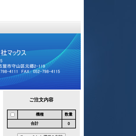
ご注文内容
機種
数量
合計
0