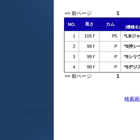
<< 前ページ
1
長さ
カム
NO.
(機種名
1
105Ｆ
P5
*LBジ
2
98Ｆ
P
*S沖シー
3
98Ｆ
P
*Sシリ
4
98Ｆ
P
*Sデジ
<< 前ページ
1
検索画