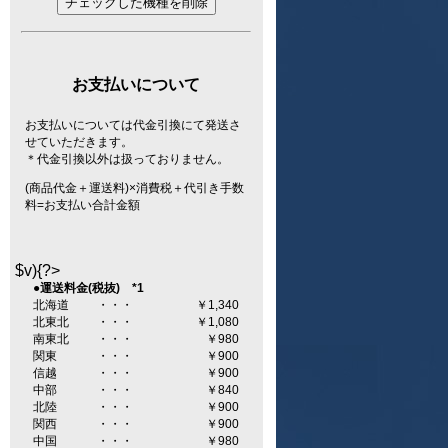
お支払いについて
お支払いについては代金引換にて発送さ
せていただきます。
＊代金引換以外は扱っておりません。
(商品代金＋運送料)×消費税＋代引き手数
料=お支払い合計金額
$v){?>
●運送料金(税抜) *1
北海道
・・・
￥1,340
北東北
・・・
￥1,080
南東北
・・・
￥980
関東
・・・
￥900
信越
・・・
￥900
中部
・・・
￥840
北陸
・・・
￥900
関西
・・・
￥900
中国
・・・
￥980